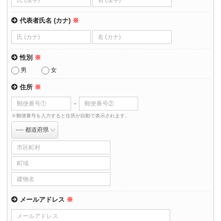
代表者氏名 (カナ)
※
性別
※
男
女
住所
※
-
※郵便番号を入力すると住所が自動で表示されます。
メールアドレス
※