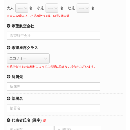
大人
名 小児
名 幼児
名
※大人12歳以上、小児2歳〜11歳、幼児2歳未満
希望航空会社
希望座席クラス
※航空会社または機材によってご希望に沿えない場合がございます。
所属先
部署名
代表者氏名 (漢字)
※