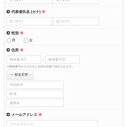
代表者氏名 (カナ)
※
性別
※
男
女
住所
※
-
※郵便番号を入力すると住所が自動で表示されます。
メールアドレス
※