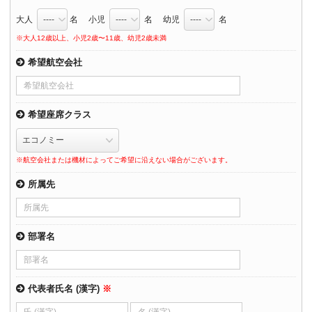
大人
名 小児
名 幼児
名
※大人12歳以上、小児2歳〜11歳、幼児2歳未満
希望航空会社
希望座席クラス
※航空会社または機材によってご希望に沿えない場合がございます。
所属先
部署名
代表者氏名 (漢字)
※