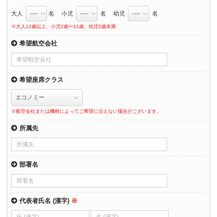
大人
名 小児
名 幼児
名
※大人12歳以上、小児2歳〜11歳、幼児2歳未満
希望航空会社
希望座席クラス
※航空会社または機材によってご希望に沿えない場合がございます。
所属先
部署名
代表者氏名 (漢字)
※