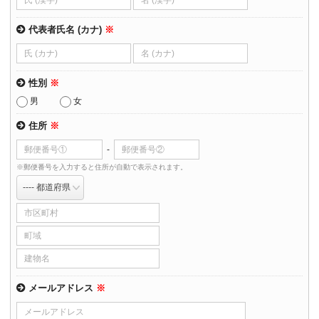
代表者氏名 (カナ)
※
性別
※
男
女
住所
※
-
※郵便番号を入力すると住所が自動で表示されます。
メールアドレス
※