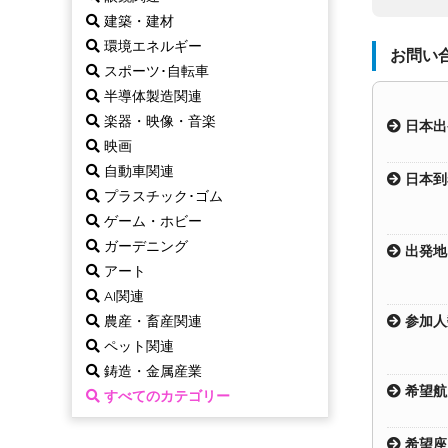
建築・建材
環境エネルギー
お問い合
スポーツ･自転車
半導体製造関連
楽器・映像・音楽
日本出
映画
自動車関連
日本到
プラスチック･ゴム
ゲーム・ホビー
ガーデニング
出発
アート
AI関連
農産・畜産関連
参加
ペット関連
鋳造・金属産業
希望航
すべてのカテゴリー
希望座