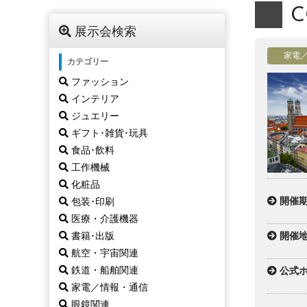
C
展示会検索
家電
カテゴリー
ファッション
インテリア
ジュエリー
ギフト･雑貨･玩具
食品･飲料
工作機械
化粧品
開催
包装･印刷
医療・介護機器
開催
書籍･出版
航空・宇宙関連
鉄道・船舶関連
公式ホ
家電／情報・通信
眼鏡関連