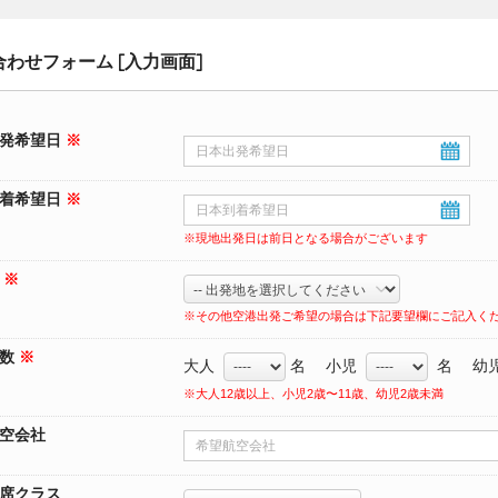
わせフォーム [入力画面]
発希望日
※
着希望日
※
※現地出発日は前日となる場合がございます
地
※
※その他空港出発ご希望の場合は下記要望欄にご記入く
人数
※
大人
名 小児
名 幼
※大人12歳以上、小児2歳〜11歳、幼児2歳未満
空会社
席クラス