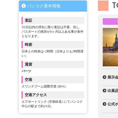
T
バンコク基本情報
査証
30日以内の滞在に限り査証は不要。但し、
パスポートの残存が6ヶ月以上ある事が条件
となります。
時差
日本との時差は-2時間（日本よりも2時間遅
い）
通貨
バーツ
展示
空港
スワンナプーム国際空港 (BKK)
出展
空港アクセス
エアポートリンク (空港鉄道) にてバンコク
公式ホ
中心の駅まで約20分。