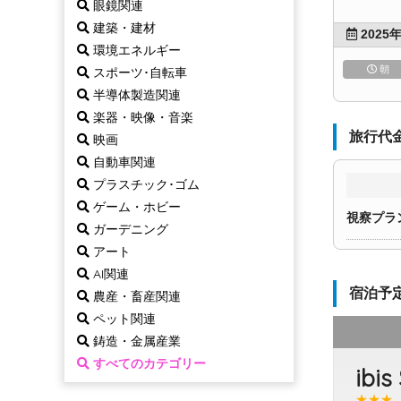
眼鏡関連
建築・建材
2025年
環境エネルギー
朝
スポーツ･自転車
半導体製造関連
楽器・映像・音楽
旅行代
映画
自動車関連
プラスチック･ゴム
ゲーム・ホビー
視察プラ
ガーデニング
アート
AI関連
宿泊予
農産・畜産関連
ペット関連
鋳造・金属産業
すべてのカテゴリー
ibi
★★★