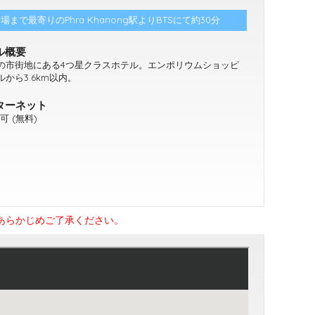
場まで最寄りのPhra Khanong駅よりBTSにて約30分
ル概要
の市街地にある4つ星クラスホテル。エンポリウムショッピ
から3.6km以内。
ターネット
続可 (無料)
あらかじめご了承ください。