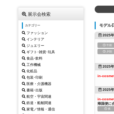
展示会検索
モデル
カテゴリー
ファッション
2025年
インテリア
ジュエリー
午前
ギフト･雑貨･玩具
夕刻
食品･飲料
工作機械
2025年
化粧品
in-cosme
包装･印刷
医療・介護機器
2025年
書籍･出版
航空・宇宙関連
in-cosme
鉄道・船舶関連
帰国便に
家電／情報・通信
夜