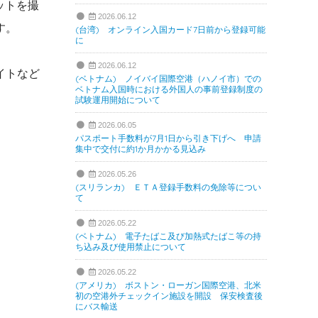
ットを撮
2026.06.12
す。
(台湾) オンライン入国カード7日前から登録可能
に
2026.06.12
イトなど
(ベトナム) ノイバイ国際空港（ハノイ市）での
ベトナム入国時における外国人の事前登録制度の
試験運用開始について
2026.06.05
パスポート手数料が7月1日から引き下げへ 申請
集中で交付に約1か月かかる見込み
2026.05.26
(スリランカ) ＥＴＡ登録手数料の免除等につい
て
2026.05.22
(ベトナム) 電子たばこ及び加熱式たばこ等の持
ち込み及び使用禁止について
2026.05.22
(アメリカ) ボストン・ローガン国際空港、北米
初の空港外チェックイン施設を開設 保安検査後
にバス輸送