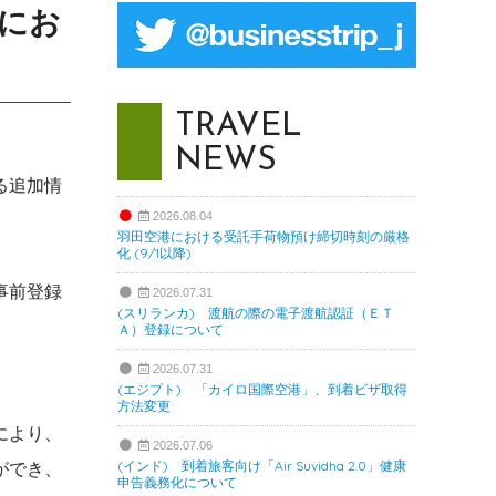
時にお
TRAVEL
NEWS
る追加情
2026.08.04
羽田空港における受託手荷物預け締切時刻の厳格
化 (9/1以降)
事前登録
2026.07.31
(スリランカ) 渡航の際の電子渡航認証（ＥＴ
Ａ）登録について
2026.07.31
(エジプト) 「カイロ国際空港」、到着ビザ取得
方法変更
により、
2026.07.06
ができ、
(インド) 到着旅客向け「Air Suvidha 2.0」健康
申告義務化について