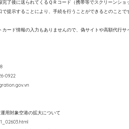
録完了後に送られてくるＱＲコード（携帯等でスクリーンショ
口で提示することにより、手続を行うことができるとのことで
トカード情報の入力もありませんので、偽サイトや高額代行サ
8
-0922
ion.gov.vn
験運用対象空港の拡大について
01_02603.html