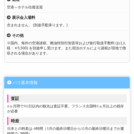
空港⇔ホテル往復送迎
展示会入場料
含まれません。 (別途手配承ります。)
その他
※国内、海外の空港諸税、燃油特別付加賃等および旅行取扱手数料 (お1人
様：￥5,500) を別途申し受けます。また宿泊ホテルにより諸税が現地で徴
収される場合があります。
パリ基本情報
査証
6ヵ月間で90日以内の観光は査証不要。フランス出国時3ヵ月以上の残存
が必要
時差
日本との時差は-8時間（3月の最終日曜日から10月の最終日曜日までが夏
時間で-7時間）