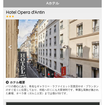
Aホテル
Hotel Opera d'Antin
★★★
ホテル概要
パリの都心にあり、有名なギャラリー・ラファイエット百貨店やオ・プランタン
のすぐ近くに位置しており、何処へ行くにも大変便利です。華麗な装飾が施され
た劇場、オペラ座（ガルニエ宮）までは僅か3分です。