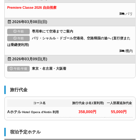
Premiere Classe 2026 自由視察
パリ
2026年03月08日(日)
専用車にて空港までご案内
午前
パリ・シャルル・ドゴール空港発、空路帰国の途へ (直行便また
午前
は乗継便利用)
機内
2026年03月09日(月)
東京・名古屋・大阪着
午前-午後
旅行代金
コース名
旅行代金 (2名1室利用)
一人部屋追加代金
Aホテル
358,000円
55,000円
Hotel Opera d'Antin 利用
宿泊予定ホテル