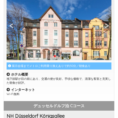
展示会場までメトロご利用乗り換えありで約50分／朝食あり
ホテル概要
地下鉄駅が目の前にあり、交通の便が良好。手頃な価格で、清潔な客室と充実し
た朝食が好評。
インターネット
Wi-Fi無料
デュッセルドルフ泊 Cコース
NH Düsseldorf Königsallee