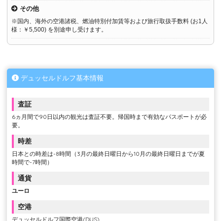
その他
※国内、海外の空港諸税、燃油特別付加賃等および旅行取扱手数料 (お1人
様：￥5,500) を別途申し受けます。
デュッセルドルフ基本情報
査証
6ヵ月間で90日以内の観光は査証不要。帰国時まで有効なパスポートが必
要。
時差
日本との時差は-8時間（3月の最終日曜日から10月の最終日曜日までが夏
時間で-7時間）
通貨
ユーロ
空港
デュッセルドルフ国際空港(DUS)