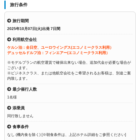
旅行条件
旅行期間
2025年10月07日(火)出発 7日間
利用航空会社
ケルン泊：全日空、ユーロウイングス(エコノミークラス利用）
デュッセルドルフ泊：フィンエアー(エコノミークラス利用）
※モデルプランの航空運賃で確保出来ない場合、追加代金が必要な場合が
ございます。
※ビジネスクラス、または他航空会社をご希望されるお客様は、別途ご案
内致します。
最少催行人数
1名様
添乗員
同行致しません
食事条件
なし (機内食を除く) [※朝食条件は、上記ホテル詳細をご参照ください]