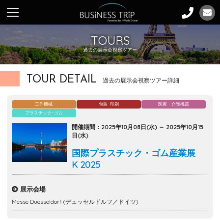
TOURS
過去の展示会視察ツアー
TOUR DETAIL
過去の展示会視察ツアー詳細
工作機械
包装･印刷
医療・介護機器
プラスチック･ゴム
開催期間：2025年10月08日(水) ～ 2025年10月15
日(水)
国際プラスチック・ゴム産業展
K 2025
展示会場
Messe Duesseldorf (デュッセルドルフ／ドイツ)