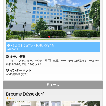
■学会場まで地下鉄を利用して約42分
■朝食なし
ホテル概要
フィットネスセンター、サウナ、専用駐車場、バー、テラスが備わる、デュッセ
ルドルフの好立地にあるホテル。
インターネット
Wi-Fi接続可 (無料)
Fコース
Dreams Düsseldorf
★★★