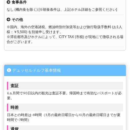
食事条件
なし (機内食を除く) [※朝食条件は、上記ホテル詳細をご参照ください]
その他
※国内、海外の空港諸税、燃油特別付加賃等および旅行取扱手数料 (お1人
様：￥5,500) を別途申し受けます。
※滞在都市及びホテルによって、CITY TAX (市税) が現地にて徴収される場
合がございます。
デュッセルドルフ基本情報
査証
6ヵ月間で90日以内の観光は査証不要。帰国時まで有効なパスポートが必
要。
時差
日本との時差は-8時間（3月の最終日曜日から10月の最終日曜日までが夏
時間で-7時間）
通貨