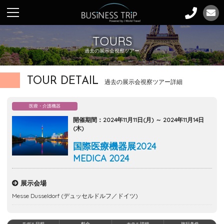
TOURS
過去の展示会視察ツアー
TOUR DETAIL
過去の展示会視察ツアー詳細
医療・介護機器
開催期間：2024年11月11日(月) ～ 2024年11月14日
(木)
国際医療機器展2024
MEDICA 2024
展示会場
Messe Dusseldorf (デュッセルドルフ／ドイツ)
モデル日程
料金
ホテル詳細
旅行条件