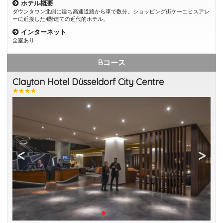
ホテル概要
ダウンタウン北側に建ち高速道路から車で数分。ショッピング街ケーニヒスアレ
ーに近接した4階建ての近代的ホテル。
インターネット
全室あり
Bコース
Clayton Hotel Düsseldorf City Centre
★★★★