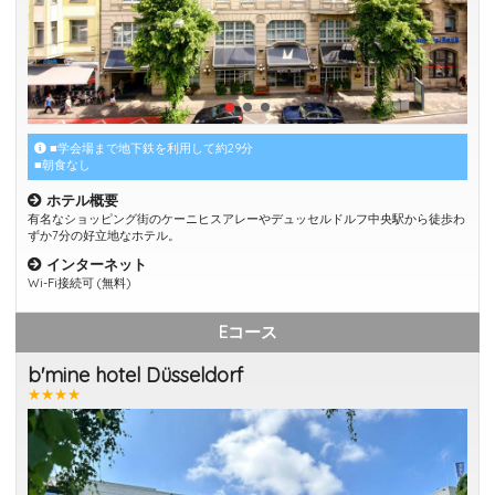
■学会場まで地下鉄を利用して約29分
■朝食なし
ホテル概要
有名なショッピング街のケーニヒスアレーやデュッセルドルフ中央駅から徒歩わ
ずか7分の好立地なホテル。
インターネット
Wi-Fi接続可 (無料)
Eコース
b'mine hotel Düsseldorf
★★★★