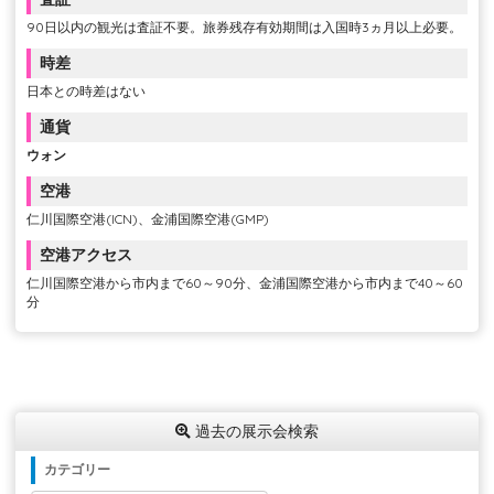
90日以内の観光は査証不要。旅券残存有効期間は入国時3ヵ月以上必要。
時差
日本との時差はない
通貨
ウォン
空港
仁川国際空港(ICN)、金浦国際空港(GMP)
空港アクセス
仁川国際空港から市内まで60～90分、金浦国際空港から市内まで40～60
分
過去の展示会検索
カテゴリー