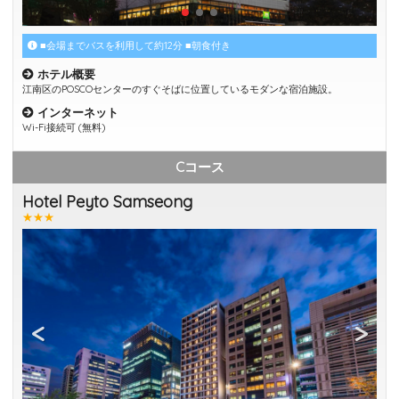
■会場までバスを利用して約12分 ■朝食付き
ホテル概要
江南区のPOSCOセンターのすぐそばに位置しているモダンな宿泊施設。
インターネット
Wi-Fi接続可 (無料)
Cコース
Hotel Peyto Samseong
★★★