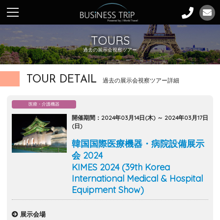
TOURS
過去の展示会視察ツアー
TOUR DETAIL
過去の展示会視察ツアー詳細
医療・介護機器
開催期間：2024年03月14日(木) ～ 2024年03月17日
(日)
韓国国際医療機器・病院設備展示
会 2024
KIMES 2024 (39th Korea
International Medical & Hospital
Equipment Show)
展示会場