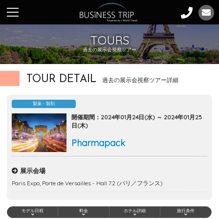
TOURS
過去の展示会視察ツアー
TOUR DETAIL
過去の展示会視察ツアー詳細
製薬・製剤
開催期間：2024年01月24日(水) ～ 2024年01月25
日(木)
Pharmapack
展示会場
Paris Expo, Porte de Versailles - Hall 7.2 (パリ／フランス)
モデル日程
料金
ホテル詳細
旅行条件