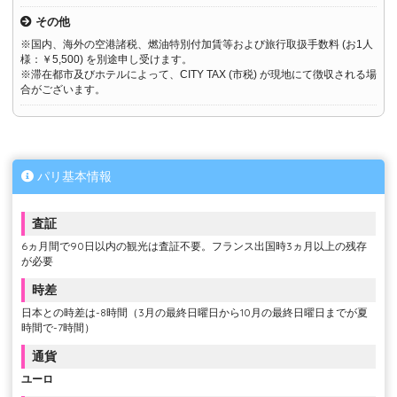
その他
※国内、海外の空港諸税、燃油特別付加賃等および旅行取扱手数料 (お1人
様：￥5,500) を別途申し受けます。
※滞在都市及びホテルによって、CITY TAX (市税) が現地にて徴収される場
合がございます。
パリ基本情報
査証
6ヵ月間で90日以内の観光は査証不要。フランス出国時3ヵ月以上の残存
が必要
時差
日本との時差は-8時間（3月の最終日曜日から10月の最終日曜日までが夏
時間で-7時間）
通貨
ユーロ