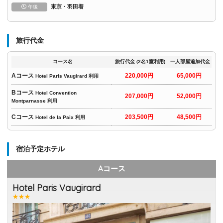
東京・羽田着
午後
旅行代金
コース名
旅行代金 (2名1室利用)
一人部屋追加代金
Aコース
220,000円
65,000円
Hotel Paris Vaugirard 利用
Bコース
Hotel Convention
207,000円
52,000円
Montparnasse 利用
Cコース
203,500円
48,500円
Hotel de la Paix 利用
宿泊予定ホテル
Aコース
Hotel Paris Vaugirard
★★★