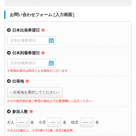
お問い合わせフォーム [入力画面]
日本出発希望日
※
日本到着希望日
※
※現地出発日は前日となる場合がございます
出発地
※
※その他空港出発ご希望の場合は下記要望欄にご記入ください。
参加人数
※
大人
名 小児
名 幼児
名
※大人12歳以上、小児2歳〜11歳、幼児2歳未満