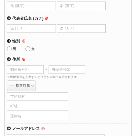
代表者氏名 (カナ)
※
性別
※
男
女
住所
※
-
※郵便番号を入力すると住所が自動で表示されます。
メールアドレス
※