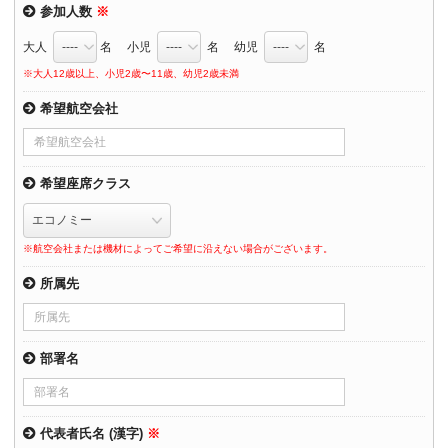
参加人数
※
大人
名 小児
名 幼児
名
※大人12歳以上、小児2歳〜11歳、幼児2歳未満
希望航空会社
希望座席クラス
※航空会社または機材によってご希望に沿えない場合がございます。
所属先
部署名
代表者氏名 (漢字)
※