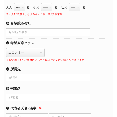
大人
名 小児
名 幼児
名
※大人12歳以上、小児2歳〜11歳、幼児2歳未満
希望航空会社
希望座席クラス
※航空会社または機材によってご希望に沿えない場合がございます。
所属先
部署名
代表者氏名 (漢字)
※