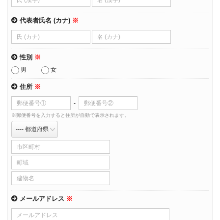
代表者氏名 (カナ)
※
性別
※
男
女
住所
※
-
※郵便番号を入力すると住所が自動で表示されます。
メールアドレス
※